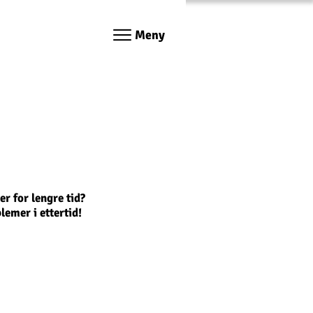
Meny
 for lengre tid? ​
blemer
i
ettertid
!​