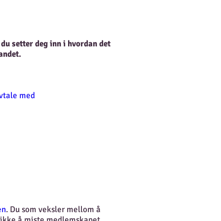
 du setter deg inn i hvordan det
andet.
avtale med
en
. Du som veksler mellom å
r ikke å miste medlemskapet.