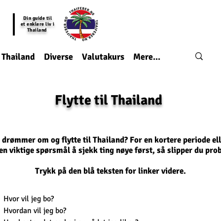
Din guide til
et enklere liv i
Thailand
I Thailand
Diverse
Valutakurs
Mere...
Flytte til Thailand
drømmer om og flytte til Thailand? For en kortere periode eller
en viktige
spørsmål
å
sjekk
ting
nøye
først, så
slipper
du
pro
Trykk på den blå teksten for linker videre.
Hvor vil jeg bo?
Hvordan vil jeg bo?