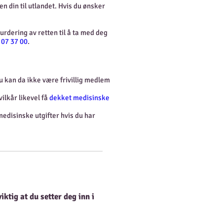
en din til utlandet. Hvis du ønsker
vurdering av retten til å ta med deg
 07 37 00
.
 Du kan da ikke være frivillig medlem
ilkår likevel få
dekket medisinske
medisinske utgifter hvis du har
iktig at du setter deg inn i