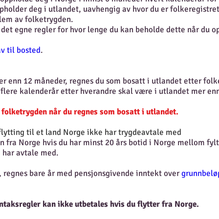
pholder deg i utlandet, uavhengig av hvor du er folkeregistret
lem av folketrygden.
 det egne regler for hvor lenge du kan beholde dette når du o
v til bosted
.
er enn 12 måneder, regnes du som bosatt i utlandet etter folk
 flere kalenderår etter hverandre skal være i utlandet mer en
 folketrygden når du regnes som bosatt i utlandet.
flytting til et land Norge ikke har trygdeavtale med
 fra Norge hvis du har minst 20 års botid i Norge mellom fylte
e har avtale med.
d, regnes bare år med pensjonsgivende inntekt over
grunnbelø
ntaksregler kan ikke utbetales hvis du flytter fra Norge.