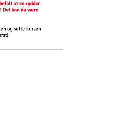
befalt at en rydder
k! Det kan da være
ten og sette kursen
ørst!