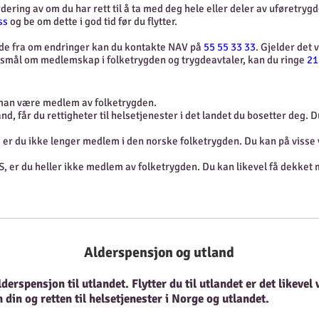
dering av om du har rett til å ta med deg hele eller deler av uføretrygd
ss
og be om dette i god tid før du flytter.
lde fra om endringer kan du kontakte NAV på
55 55 33 33
. Gjelder det 
pørsmål om medlemskap i folketrygden og trygdeavtaler, kan du ringe
21
 man være medlem av folketrygden.
land, får du rettigheter til helsetjenester i det landet du bosetter deg.
d, er du ikke lenger medlem i den norske folketrygden. Du kan på visse v
EØS, er du heller ikke medlem av folketrygden. Du kan likevel få dekket 
Alderspensjon og utland
rspensjon til utlandet. Flytter du til utlandet er det likevel v
din og retten til helsetjenester i Norge og utlandet.