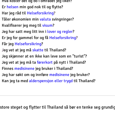
Hva koster det og bo i området jeg liker?
Er
helsen
min god nok til og flytte?
Har jeg råd til
Helseforsikring
?
Tåler økonomien min
valuta
svingninger?
Kvalifiserer jeg meg til
visum
?
Jeg har satt meg litt inn i
lover
og
regler
?
Er jeg for gammel for og få
Helseforsikring
?
Får jeg
Helseforsikring
?
J
eg vet at jeg må
skatte
til Thailand?
Jeg skjønner at en ikke kan leve som en "turist"?
Jeg vet at jeg må ta
førerkort
på nytt i Thailand?
Finnes
medisinene
jeg bruker
i Thailand?
Jeg har søkt om og innføre
medisinene
jeg bruker?
Kan jeg ta med
alderspensjon eller trygd
til Thailand?
store steget og flytter til Thailand så bør en tenke seg grund