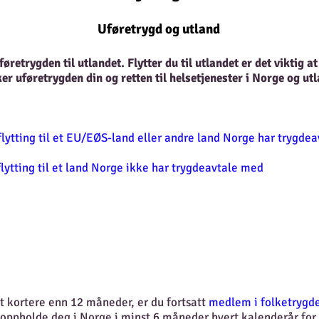
Uføretrygd og utland
retrygden til utlandet. Flytter du til utlandet er det viktig at
er uføretrygden din og retten til helsetjenester i Norge og utl
flytting til et EU/EØS-land eller andre land Norge har trygde
flytting til et land Norge ikke har trygdeavtale med
t kortere enn 12 måneder, er du fortsatt
medlem i folketrygd
 oppholde deg i Norge i minst 6 måneder hvert kalenderår fo